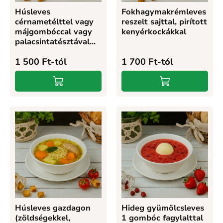
Húsleves
Fokhagymakrémleves
cérnametélttel vagy
reszelt sajttal, pirított
májgombóccal vagy
kenyérkockákkal
palacsintatésztával...
1 500
Ft
-tól
1 700
Ft
-tól
Húsleves gazdagon
Hideg gyümölcsleves
(zöldségekkel,
1 gombóc fagylalttal