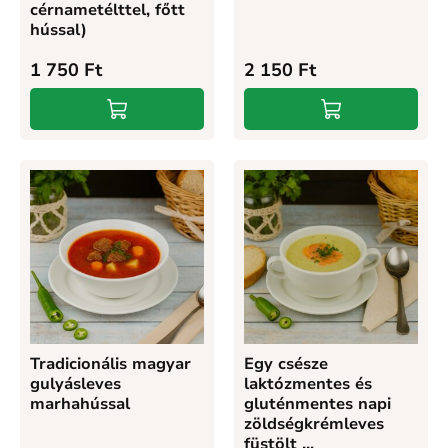
cérnametélttel, főtt
hússal)
1 750
Ft
2 150
Ft
Tradicionális magyar
Egy csésze
gulyásleves
laktózmentes és
marhahússal
gluténmentes napi
zöldségkrémleves
füstölt ...