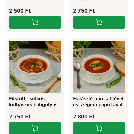
2 500
Ft
2 750
Ft
Füstölt csülkös,
Halászlé harcsafilével
kolbászos babgulyás
és szegedi paprikával
2 750
Ft
2 800
Ft