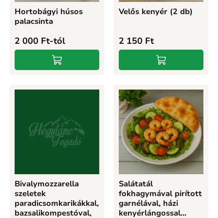
Hortobágyi húsos
Velős kenyér (2 db)
palacsinta
2 000
Ft
-tól
2 150
Ft
Bivalymozzarella
Salátatál
szeletek
fokhagymával pirított
paradicsomkarikákkal,
garnélával, házi
bazsalikompestóval,
kenyérlángossal...