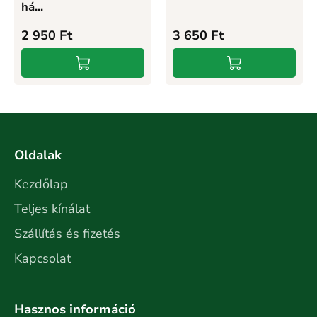
há...
2 950
Ft
3 650
Ft
Oldalak
Kezdőlap
Teljes kínálat
Szállítás és fizetés
Kapcsolat
Hasznos információ