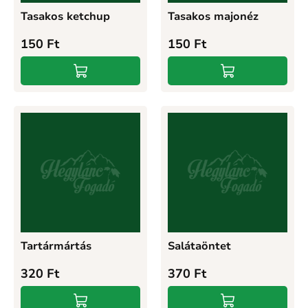
Tasakos ketchup
Tasakos majonéz
150
Ft
150
Ft
Tartármártás
Salátaöntet
320
Ft
370
Ft