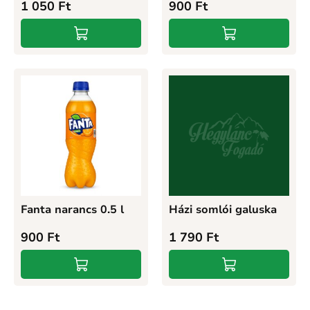
1 050
Ft
900
Ft
Fanta narancs 0.5 l
Házi somlói galuska
900
Ft
1 790
Ft