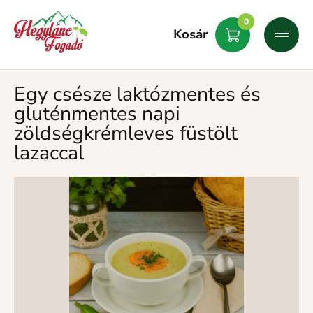
0
Kosár
Egy csésze laktózmentes és
gluténmentes napi
zöldségkrémleves füstölt
lazaccal