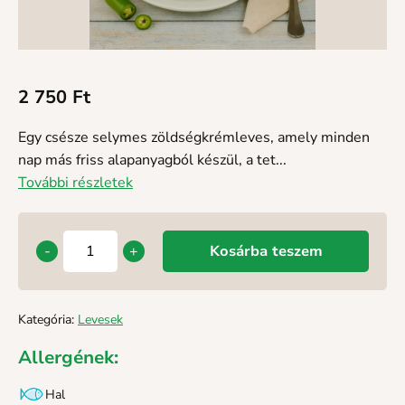
2 750
Ft
Egy csésze selymes zöldségkrémleves, amely minden
nap más friss alapanyagból készül, a tet...
További részletek
-
+
Kosárba teszem
Kategória:
Levesek
Allergének:
Hal