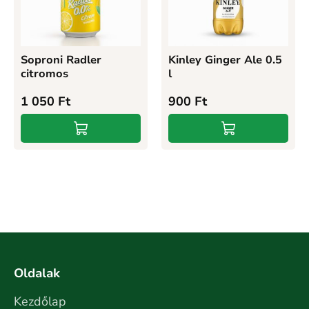
Soproni Radler
Kinley Ginger Ale 0.5
citromos
l
1 050
Ft
900
Ft
Oldalak
Kezdőlap