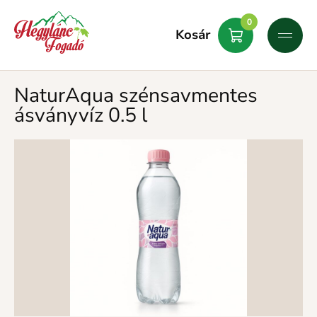
0
Kosár
NaturAqua szénsavmentes
ásványvíz 0.5 l