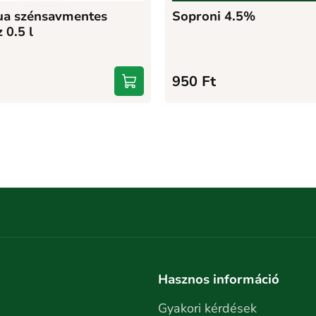
ua szénsavmentes
Soproni 4.5%
 0.5 l
950
Ft
Hasznos információ
Gyakori kérdések