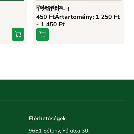
Palacsinta
1 250
Ft
–
1
450
Ft
Ártartomány: 1 250 Ft
- 1 450 Ft
Elérhetőségek
9681 Sótony, Fő utca 30.