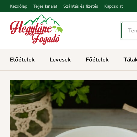
Kezdőlap
Teljes kínálat
Szállítás és fizetés
Kapcsolat
Előételek
Levesek
Főételek
Tála