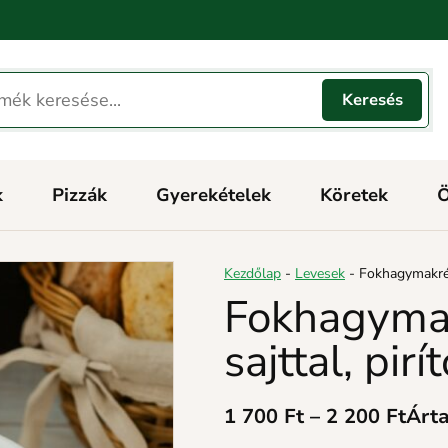
k
Pizzák
Gyerekételek
Köretek
Ö
Kezdőlap
-
Levesek
-
Fokhagymakréml
Fokhagymak
sajttal, pir
1 700
Ft
–
2 200
Ft
Árta