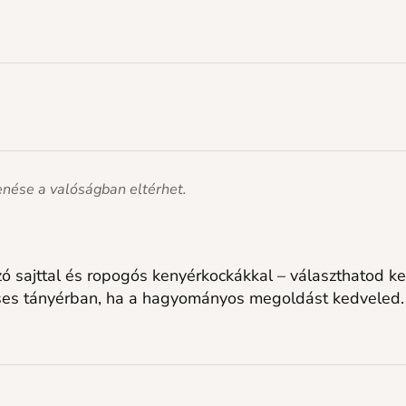
lenése a valóságban eltérhet.
ó sajttal és ropogós kenyérkockákkal – választhatod ke
veses tányérban, ha a hagyományos megoldást kedveled.