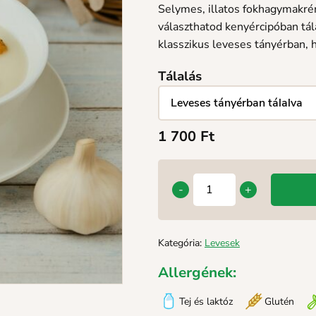
Selymes, illatos fokhagymakré
választhatod kenyércipóban tál
klasszikus leveses tányérban,
Tálalás
1 700
Ft
-
+
Kategória:
Levesek
Allergének:
Tej és laktóz
Glutén