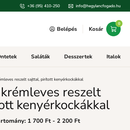
+36 (95) 410-250
info@hegylancfogado.hu
0
Belépés
Kosár
ntetek
Saláták
Desszertek
Italok
eves reszelt sajttal, pirított kenyérkockákkal
rémleves reszelt
ított kenyérkockákkal
rtomány: 1 700 Ft - 2 200 Ft