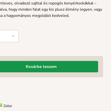
mleves, olvadozó sajttal és ropogós kenyérkockákkal –
alva, hogy minden falat egy kis plusz élmény legyen, vagy
 ha a hagyományos megoldást kedveled.
Kosárba teszem
Zeller