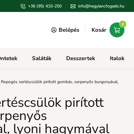
+36 (95) 410-250
info@hegylancfogado.hu
0
Belépés
Kosár
ntetek
Saláták
Desszertek
Italok
-
Ropogós sertéscsülök pirított gombás, serpenyős burgonyával,
téscsülök pirított
erpenyős
l, lyoni hagymával