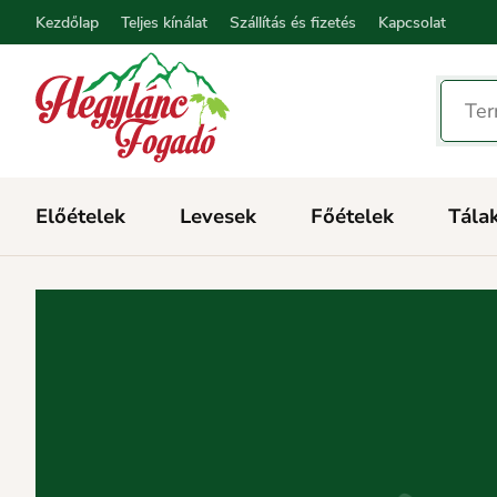
Kezdőlap
Teljes kínálat
Szállítás és fizetés
Kapcsolat
Előételek
Levesek
Főételek
Tála