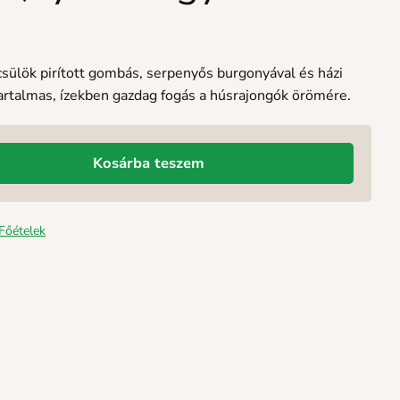
csülök pirított gombás, serpenyős burgonyával és házi
tartalmas, ízekben gazdag fogás a húsrajongók örömére.
Kosárba teszem
Főételek