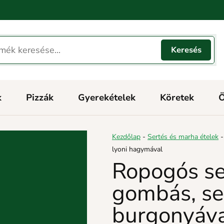
k
Pizzák
Gyerekételek
Köretek
Ö
Kezdőlap
-
Sertés és marha ételek
lyoni hagymával
Ropogós ser
gombás, s
burgonyáva