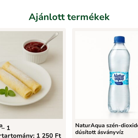
Ajánlott termékek
a
NaturAqua szén-dioxid
–
1
dúsított ásványvíz
rtartomány: 1 250 Ft