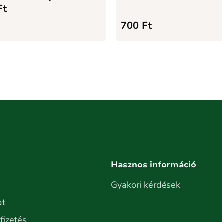
Ft
700
Ft
Hasznos információ
Gyakori kérdések
at
 fizetés