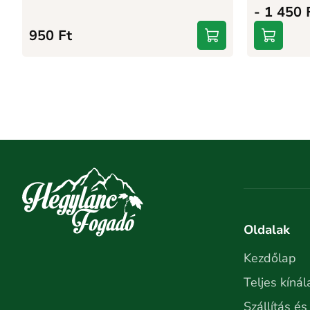
- 1 450 
950
Ft
Oldalak
Kezdőlap
Teljes kínál
Szállítás és