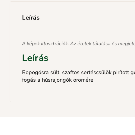
Leírás
A képek illusztrációk. Az ételek tálalása és megje
Leírás
Ropogósra sült, szaftos sertéscsülök pirított
fogás a húsrajongók örömére.