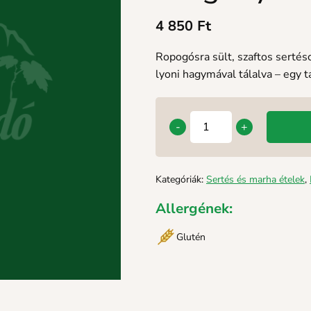
4 850
Ft
Ropogósra sült, szaftos sertés
lyoni hagymával tálalva – egy 
-
+
Kategóriák:
Sertés és marha ételek
,
Allergének:
Glutén