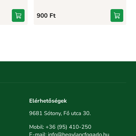
900
Ft
Elérhetőségek
9681 Sótony, Fő utca 30.
Mobil:
+36 (95) 410-250
E-mail:
info@hegylancfogado.hu