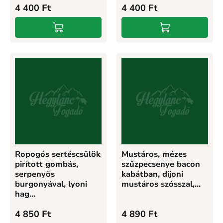
4 400
Ft
4 400
Ft
Ropogós sertéscsülök
Mustáros, mézes
pirított gombás,
szűzpecsenye bacon
serpenyős
kabátban, dijoni
burgonyával, lyoni
mustáros szósszal,...
hag...
4 850
Ft
4 890
Ft