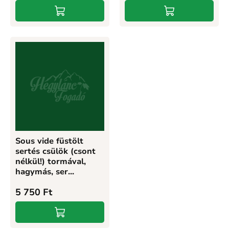
Sous vide füstölt
sertés csülök (csont
nélkül!) tormával,
hagymás, ser...
5 750
Ft