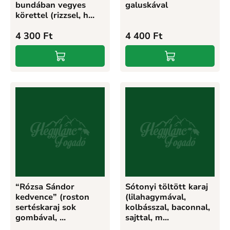
bundában vegyes
galuskával
körettel (rizzsel, h...
4 300
Ft
4 400
Ft
“Rózsa Sándor
Sótonyi töltött karaj
kedvence” (roston
(lilahagymával,
sertéskaraj sok
kolbásszal, baconnal,
gombával, ...
sajttal, m...