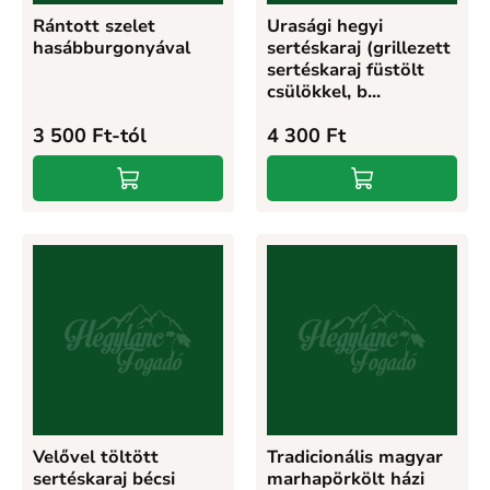
Rántott szelet
Urasági hegyi
hasábburgonyával
sertéskaraj (grillezett
sertéskaraj füstölt
csülökkel, b...
3 500
Ft
-tól
4 300
Ft
Velővel töltött
Tradicionális magyar
sertéskaraj bécsi
marhapörkölt házi