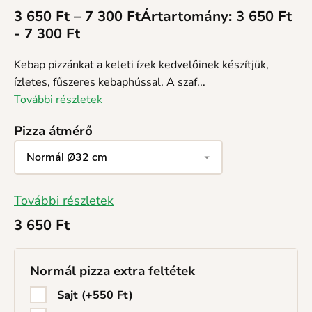
3 650
Ft
–
7 300
Ft
Ártartomány: 3 650 Ft
- 7 300 Ft
Kebap pizzánkat a keleti ízek kedvelőinek készítjük,
ízletes, fűszeres kebaphússal. A szaf...
További részletek
Pizza átmérő
További részletek
3 650
Ft
Normál pizza extra feltétek
Sajt
(+
550
Ft
)