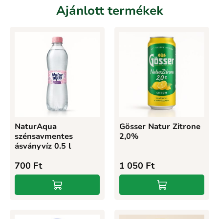
Ajánlott termékek
NaturAqua
Gösser Natur Zitrone
szénsavmentes
2,0%
ásványvíz 0.5 l
700
Ft
1 050
Ft