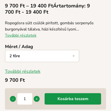
9 700
Ft
–
19 400
Ft
Ártartomány: 9
700 Ft - 19 400 Ft
Ropogósra sült csülök pirított, gombás serpenyős
burgonyával tálalva, házi készítésű lyoni...
További részletek
Méret / Adag
További részletek
9 700
Ft
-
+
Kosárba teszem