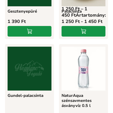
1 250
Ft
–
1
Gesztenyepüré
Palacsinta
450
Ft
Ártartomány:
1 390
Ft
1 250 Ft - 1 450 Ft
Gundel-palacsinta
NaturAqua
szénsavmentes
ásványvíz 0.5 l