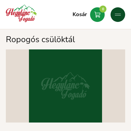
0
Kosár
Ropogós csülöktál