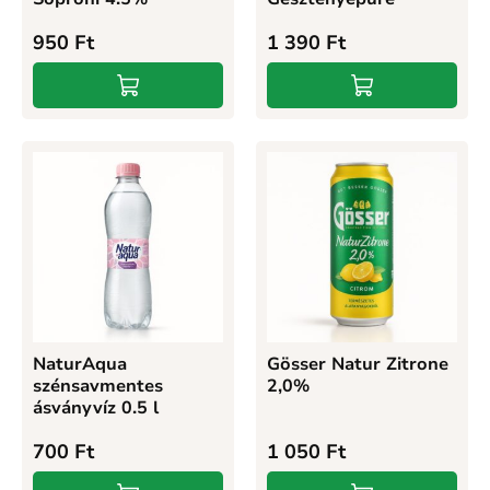
950
Ft
1 390
Ft
NaturAqua
Gösser Natur Zitrone
szénsavmentes
2,0%
ásványvíz 0.5 l
700
Ft
1 050
Ft