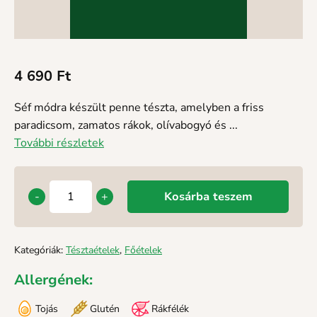
4 690
Ft
Séf módra készült penne tészta, amelyben a friss
paradicsom, zamatos rákok, olívabogyó és ...
További részletek
-
+
Kosárba teszem
Kategóriák:
Tésztaételek
,
Főételek
Allergének:
Tojás
Glutén
Rákfélék