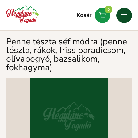
0
Kosár
Penne tészta séf módra (penne
tészta, rákok, friss paradicsom,
olívabogyó, bazsalikom,
fokhagyma)