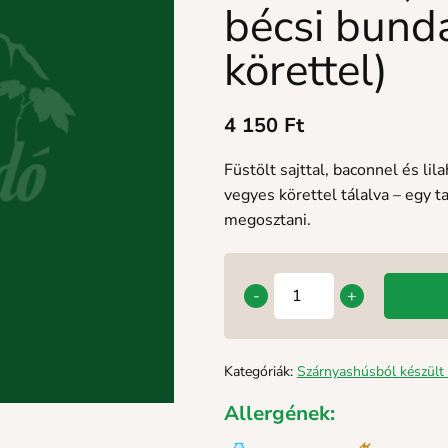
bécsi bund
körettel)
4 150
Ft
Füstölt sajttal, baconnel és li
vegyes körettel tálalva – egy t
megosztani.
-
+
Kategóriák:
Szárnyashúsból készült 
Allergének: