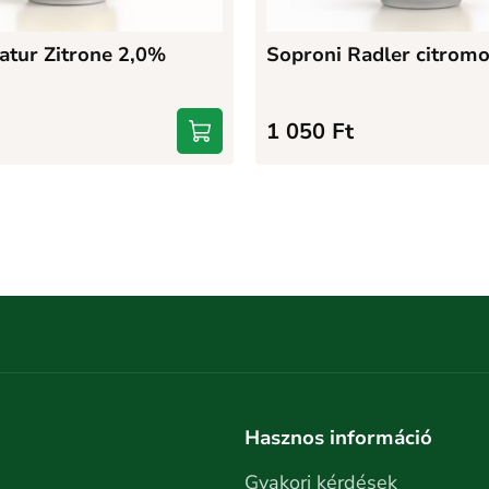
atur Zitrone 2,0%
Soproni Radler citrom
1 050
Ft
Hasznos információ
Gyakori kérdések