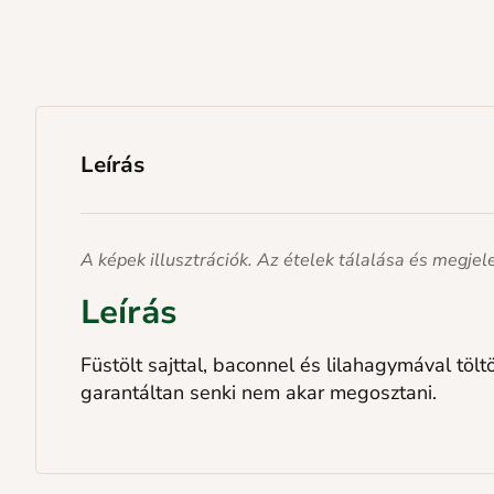
Leírás
A képek illusztrációk. Az ételek tálalása és megje
Leírás
Füstölt sajttal, baconnel és lilahagymával tölt
garantáltan senki nem akar megosztani.