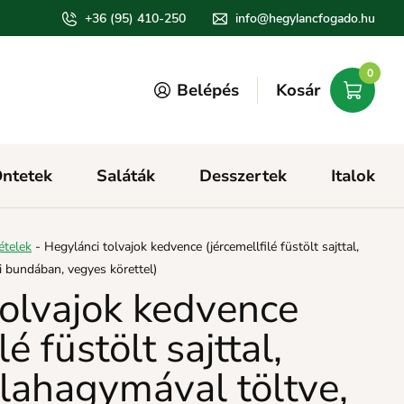
+36 (95) 410-250
info@hegylancfogado.hu
0
Belépés
Kosár
ntetek
Saláták
Desszertek
Italok
ételek
-
Hegylánci tolvajok kedvence (jércemellfilé füstölt sajttal,
i bundában, vegyes körettel)
tolvajok kedvence
lé füstölt sajttal,
ilahagymával töltve,