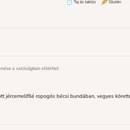
Tej és laktóz
Glutén
lenése a valóságban eltérhet.
ött jércemellfilé ropogós bécsi bundában, vegyes körette