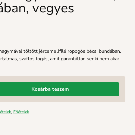
ában, vegyes
lahagymával töltött jércemellfilé ropogós bécsi bundában,
artalmas, szaftos fogás, amit garantáltan senki nem akar
Kosárba teszem
ételek
,
Főételek