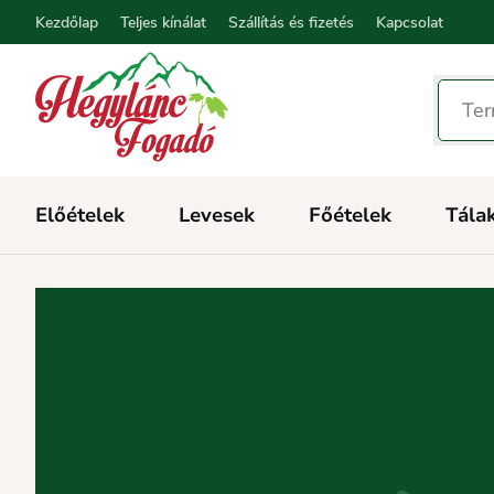
Kezdőlap
Teljes kínálat
Szállítás és fizetés
Kapcsolat
Előételek
Levesek
Főételek
Tála