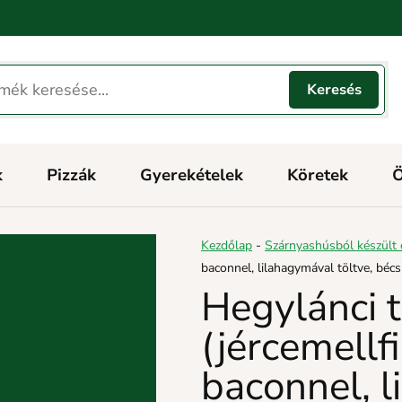
k
Pizzák
Gyerekételek
Köretek
Ö
Kezdőlap
-
Szárnyashúsból készült 
baconnel, lilahagymával töltve, bécs
Hegylánci 
(jércemellfi
baconnel, l