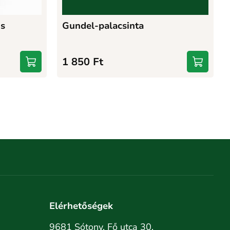
os
Gundel-palacsinta
1 850
Ft
Elérhetőségek
9681 Sótony, Fő utca 30.