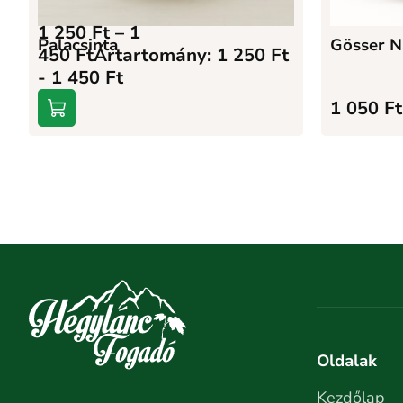
1 250
Ft
–
1
Palacsinta
Gösser N
450
Ft
Ártartomány: 1 250 Ft
- 1 450 Ft
1 050
Ft
Oldalak
Kezdőlap