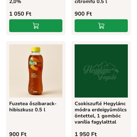
2,0%
citromfű 0.5 l
1 050
Ft
900
Ft
Fuzetea őszibarack-
Csokiszuflé Hegylánc
hibiszkusz 0.5 l
módra erdeigyümölcs
öntettel, 1 gombóc
vanília fagylalttal
900
Ft
1 950
Ft