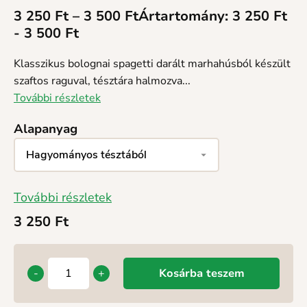
3 250
Ft
–
3 500
Ft
Ártartomány: 3 250 Ft
- 3 500 Ft
Klasszikus bolognai spagetti darált marhahúsból készült
szaftos raguval, tésztára halmozva...
További részletek
Alapanyag
További részletek
3 250
Ft
-
+
Kosárba teszem